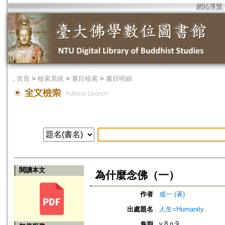
網站導覽
．
首頁
>
檢索系統
>
書目檢索
>
書目明細
閱讀本文
為什麼念佛（一）
作者
成一 (著)
出處題名
人生=Humanity
v.8 n.9
卷期