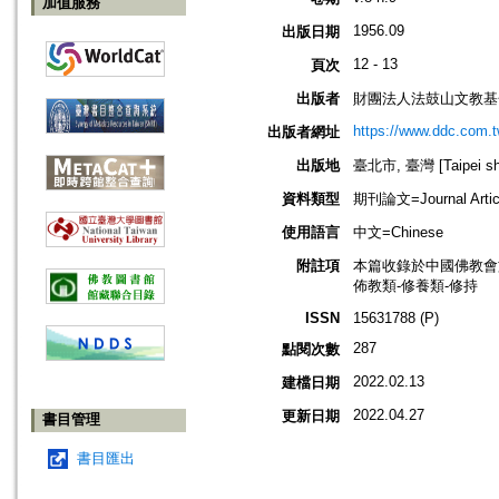
加值服務
1956.09
出版日期
12 - 13
頁次
出版者
財團法人法鼓山文教基
https://www.ddc.com.t
出版者網址
出版地
臺北市, 臺灣 [Taipei shi
資料類型
期刊論文=Journal Artic
使用語言
中文=Chinese
附註項
本篇收錄於中國佛教會
佈教類-修養類-修持
ISSN
15631788 (P)
287
點閱次數
2022.02.13
建檔日期
2022.04.27
更新日期
書目管理
書目匯出