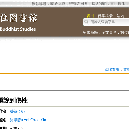
網站導覽
．
關於本館
．
諮詢委員會
．
聯絡我們
．
書目提供
．
｜
書目
｜
佛學著者
｜
站內
｜
檢索系統
．
全文專區
．
數位
進階查詢
．
查
證說到佛性
作者
妙峯 (著)
題名
海潮音=Hai Ch'ao Yin
v.38 n.2
卷期