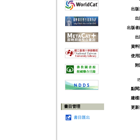
出版
出
出版者
出
資料
使用
附
I
點閱
建檔
書目管理
更新
書目匯出