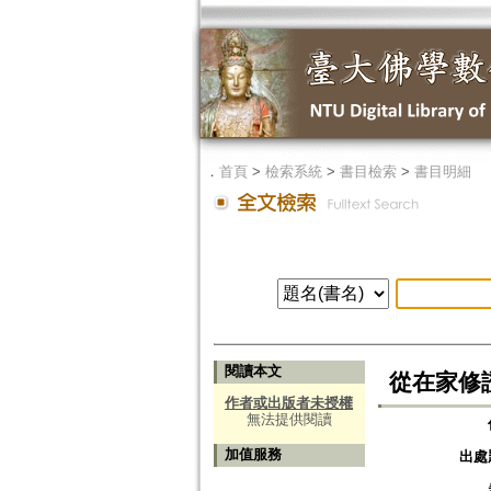
．
首頁
>
檢索系統
>
書目檢索
>
書目明細
閱讀本文
從在家修
作者或出版者未授權
無法提供閱讀
加值服務
出處