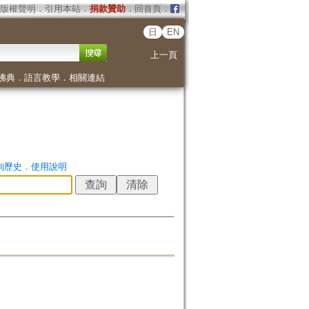
版權聲明
．
引用本站
．
捐款贊助
．
回首頁
．
日
EN
上一頁
佛典
．
語言教學
．
相關連結
詢歷史
．
使用說明