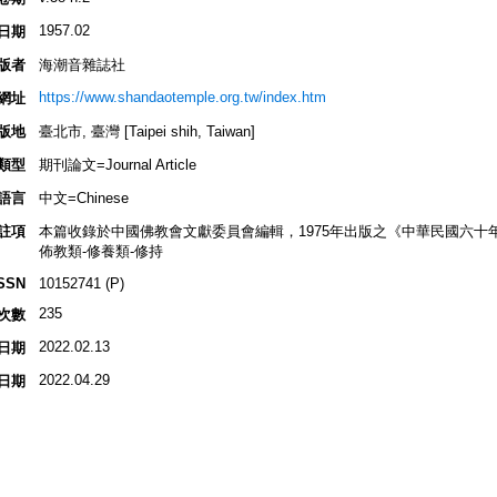
1957.02
日期
版者
海潮音雜誌社
https://www.shandaotemple.org.tw/index.htm
網址
版地
臺北市, 臺灣 [Taipei shih, Taiwan]
類型
期刊論文=Journal Article
語言
中文=Chinese
註項
本篇收錄於中國佛教會文獻委員會編輯，1975年出版之《中華民國六十
佈教類-修養類-修持
SSN
10152741 (P)
235
次數
2022.02.13
日期
2022.04.29
日期