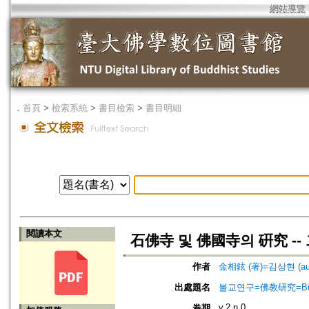
網站導覽
．
首頁
>
檢索系統
>
書目檢索
>
書目明細
閱讀本文
石佛寺 및 佛國寺의 硏究 --
作者
金相鉉 (著)=김상현 (au
出處題名
불교연구=佛教研究=Bulg
v.2 n.0
卷期