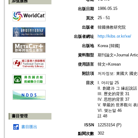
加值服務
1986.05.15
出版日期
25 - 51
頁次
出版者
韓國佛教研究院
http://kibs.or.kr/xe/
出版者網址
出版地
Korea [韓國]
資料類型
期刊論文=Journal Artic
使用語言
韓文=Korean
附註項
저자정보: 東國大 國史
目次
I. 머리말 25
II. 創建과 그 緣起說話 
III. 歷史的背景 31
IV. 思想的背景 37
V. 華嚴的 世界觀의 表出
VI. 맺는말 46
書目管理
註 48
ISSN
12253154 (P)
書目匯出
302
點閱次數