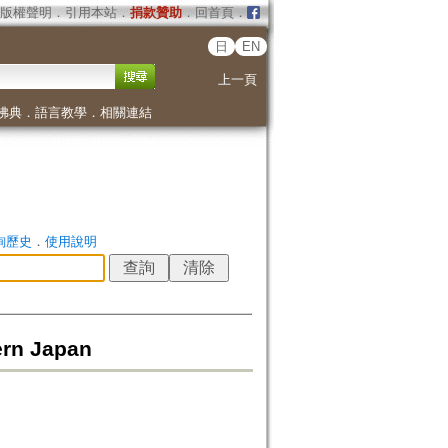
版權聲明
．
引用本站
．
捐款贊助
．
回首頁
．
日
EN
上一頁
佛典
．
語言教學
．
相關連結
詢歷史
．
使用說明
ern Japan