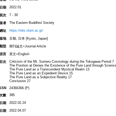
2022.01
日期
7 - 30
頁次
The Eastern Buddhist Society
版者
https://ebs.otani.ac.jp/
網址
版地
京都, 日本 [Kyoto, Japan]
類型
期刊論文=Journal Article
語言
英文=English
Criticism of the Mt. Sumeru Cosmology during the Tokugawa Period 7
目次
The Position at Denies the Existence of the Pure Land through Scienc
The Pure Land as a Transcendent Mystical Realm 13
The Pure Land as an Expedient Device 15
The Pure Land as a Subjective Reality 17
Conclusion 27
ISSN
24366366 (P)
385
次數
2022.02.24
日期
2022.04.07
日期