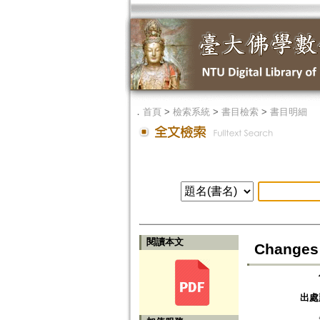
．
首頁
>
檢索系統
>
書目檢索
>
書目明細
閱讀本文
Changes 
出處