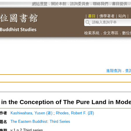
網站導覽
．
關於本館
．
諮詢委員會
．
聯絡我們
．
書目提供
．
｜
書目
｜
佛學著者
｜
站內
｜
檢索系統
．
全文專區
．
數位
進階查詢
．
查
in the Conception of The Pure Land in Mod
作者
Kashiwahara, Yusen (著)
;
Rhodes, Robert F. (譯)
The Eastern Buddhist: Third Series
題名
v.1 n.2 Third series
卷期