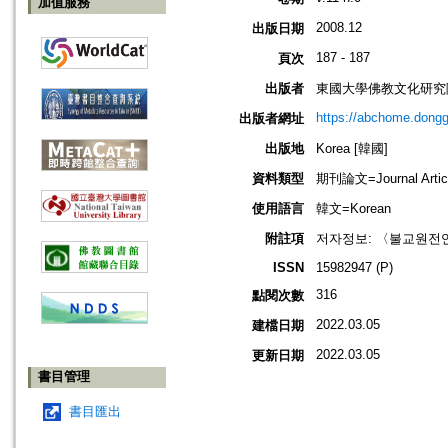
加值服務
2008.12
出版日期
187 - 187
頁次
出版者
東國大學佛教文化研究
https://abchome.dongg
出版者網址
出版地
Korea [韓國]
資料類型
期刊論文=Journal Artic
使用語言
韓文=Korean
附註項
저자정보: 〈불교원전
ISSN
15982947 (P)
316
點閱次數
2022.03.05
建檔日期
2022.03.05
更新日期
書目管理
書目匯出