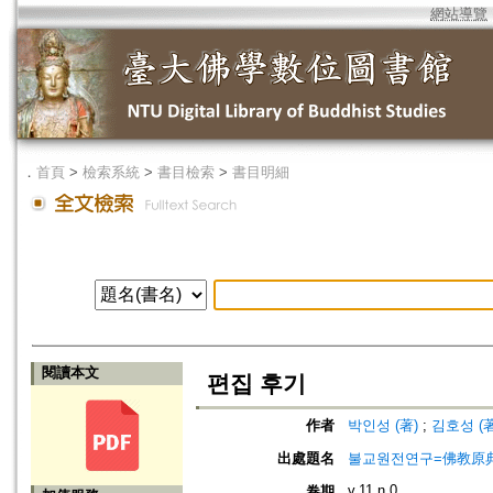
網站導覽
．
首頁
>
檢索系統
>
書目檢索
>
書目明細
閱讀本文
편집 후기
作者
박인성 (著)
;
김호성 (著
出處題名
불교원전연구=佛教原
v.11 n.0
卷期