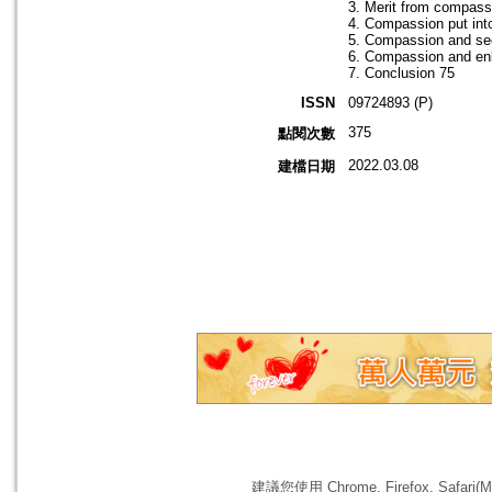
3. Merit from compass
4. Compassion put into
5. Compassion and see
6. Compassion and enl
7. Conclusion 75
ISSN
09724893 (P)
375
點閱次數
2022.03.08
建檔日期
建議您使用 Chrome, Firefox, 