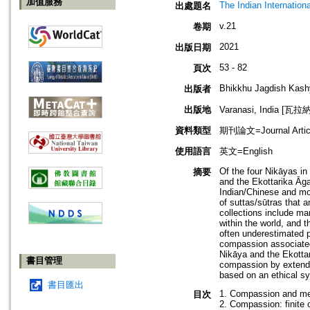
加值服務
The Indian Internation
出處題名
v.21
卷期
2021
出版日期
53 - 82
頁次
Bhikkhu Jagdish Kashy
出版者
出版地
Varanasi, India [瓦
資料類型
期刊論文=Journal Artic
使用語言
英文=English
Of the four Nikāyas in
摘要
and the Ekottarika Āga
Indian/Chinese and mo
of suttas/sūtras that
collections include ma
within the world, and t
often underestimated p
compassion associated 
Nikāya and the Ekottar
書目管理
compassion by extendin
based on an ethical sy
書目匯出
1. Compassion and meri
目次
2. Compassion: finite o