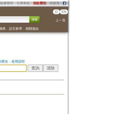
版權聲明
．
引用本站
．
捐款贊助
．
回首頁
．
日
EN
上一頁
佛典
．
語言教學
．
相關連結
詢歷史
．
使用說明