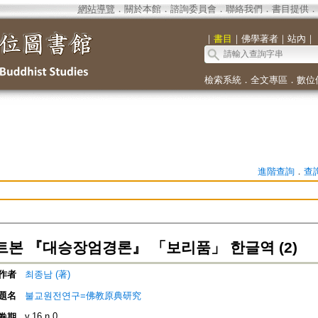
網站導覽
．
關於本館
．
諮詢委員會
．
聯絡我們
．
書目提供
．
｜
書目
｜
佛學著者
｜
站內
｜
檢索系統
．
全文專區
．
數位
進階查詢
．
查
본 『대승장엄경론』 「보리품」 한글역 (2)
作者
최종남 (著)
題名
불교원전연구=佛教原典研究
v.16 n.0
卷期