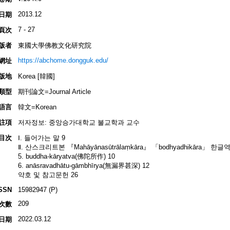
2013.12
日期
7 - 27
頁次
版者
東國大學佛教文化研究院
https://abchome.dongguk.edu/
網址
版地
Korea [韓國]
類型
期刊論文=Journal Article
語言
韓文=Korean
註項
저자정보: 중앙승가대학교 불교학과 교수
目次
Ⅰ. 들어가는 말 9
Ⅱ. 산스크리트본 『Mahāyānasūtrālaṃkāra』 「bodhyadhikāra」 한글역
5. buddha-kāryatva(佛陀所作) 10
6. anāsravadhātu-gāmbhīrya(無漏界甚深) 12
약호 및 참고문헌 26
SSN
15982947 (P)
209
次數
2022.03.12
日期