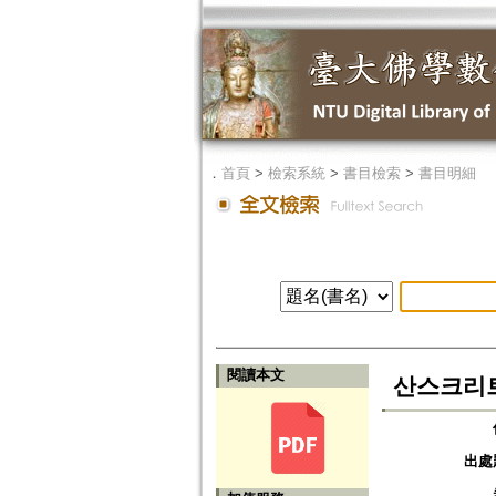
．
首頁
>
檢索系統
>
書目檢索
>
書目明細
閱讀本文
산스크리트
出處