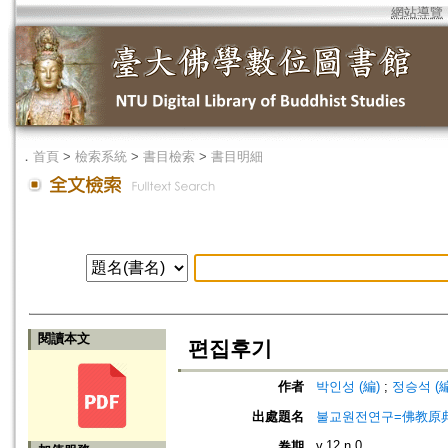
網站導覽
．
首頁
>
檢索系統
>
書目檢索
>
書目明細
閱讀本文
편집후기
作者
박인성 (編)
;
정승석 (編
出處題名
불교원전연구=佛教原
v.12 n.0
卷期