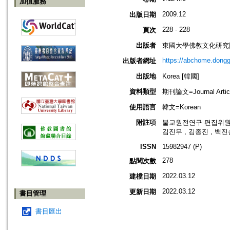
加值服務
2009.12
出版日期
228 - 228
頁次
出版者
東國大學佛教文化研究
https://abchome.dongg
出版者網址
出版地
Korea [韓國]
資料類型
期刊論文=Journal Artic
使用語言
韓文=Korean
附註項
불교원전연구 편집위원: 박
김진무 , 김종진 , 백진
ISSN
15982947 (P)
278
點閱次數
2022.03.12
建檔日期
2022.03.12
更新日期
書目管理
書目匯出