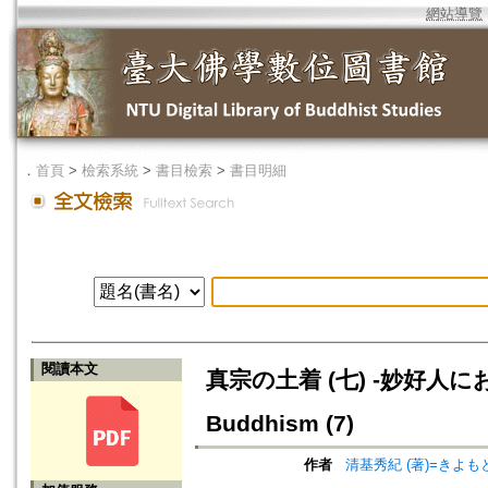
網站導覽
．
首頁
>
檢索系統
>
書目檢索
>
書目明細
閱讀本文
真宗の土着 (七) -妙好人における仏
Buddhism (7)
作者
清基秀紀 (著)=きよもと