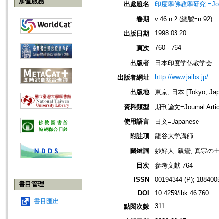
加值服務
出處題名
印度學佛教學研究 =Journal 
卷期
v.46 n.2 (總號=n.92)
1998.03.20
出版日期
760 - 764
頁次
出版者
日本印度学仏教学会
http://www.jaibs.jp/
出版者網址
出版地
東京, 日本 [Tokyo, Jap
資料類型
期刊論文=Journal Artic
使用語言
日文=Japanese
附註項
龍谷大学講師
關鍵詞
妙好人; 親鸞; 真宗の
目次
参考文献 764
ISSN
00194344 (P); 1884005
書目管理
DOI
10.4259/ibk.46.760
書目匯出
311
點閱次數