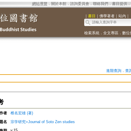
網站導覽
．
關於本館
．
諮詢委員會
．
聯絡我們
．
書目提供
．
｜
書目
｜
佛學著者
｜
站內
｜
檢索系統
．
全文專區
．
數位
進階查詢
．
查
考
作者
椎名宏雄 (著)
題名
宗学研究=Journal of Soto Zen studies
v.15
卷期