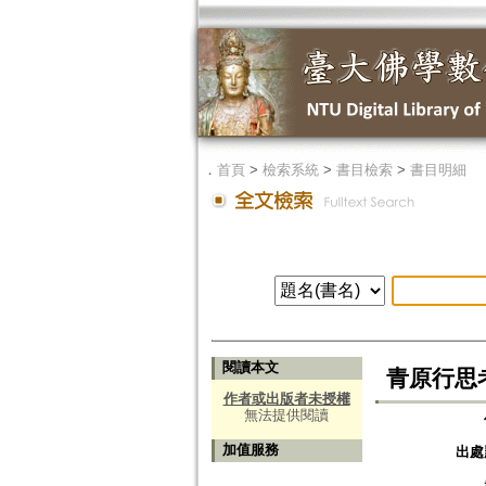
．
首頁
>
檢索系統
>
書目檢索
>
書目明細
閱讀本文
青原行思
作者或出版者未授權
無法提供閱讀
加值服務
出處