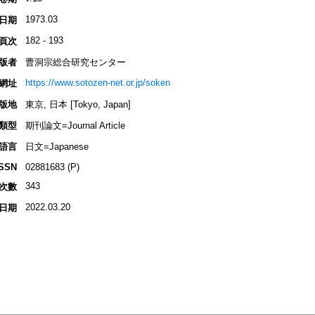
1973.03
日期
182 - 193
頁次
版者
曹洞宗総合研究センター
https://www.sotozen-net.or.jp/soken
網址
版地
東京, 日本 [Tokyo, Japan]
類型
期刊論文=Journal Article
語言
日文=Japanese
ISSN
02881683 (P)
343
次數
2022.03.20
日期