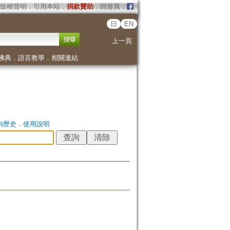
版權聲明
．
引用本站
．
捐款贊助
．
回首頁
．
日
EN
上一頁
佛典
．
語言教學
．
相關連結
詢歷史
．
使用說明