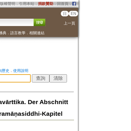
版權聲明
．
引用本站
．
捐款贊助
．
回首頁
．
日
EN
上一頁
佛典
．
語言教學
．
相關連結
詢歷史
．
使用說明
ārttika. Der Abschnitt
ramāṇasiddhi-Kapitel