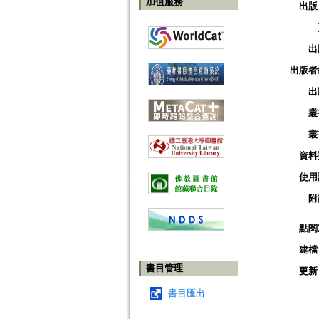
加值服務
出版
出
出版者
出
叢
叢
資料
使用
附
點閱
建檔
書目管理
更新
書目匯出