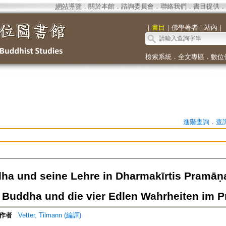
網站導覽
．
關於本館
．
諮詢委員會
．
聯絡我們
．
書目提供
．
｜
書目
｜
佛學著者
｜
站內
｜
檢索系統
．
全文專區
．
數位
進階查詢
．
查
ha und seine Lehre in Dharmakīrtis Pramāṇav
 Buddha und die vier Edlen Wahrheiten im P
作者
Vetter, Tilmann (編譯)