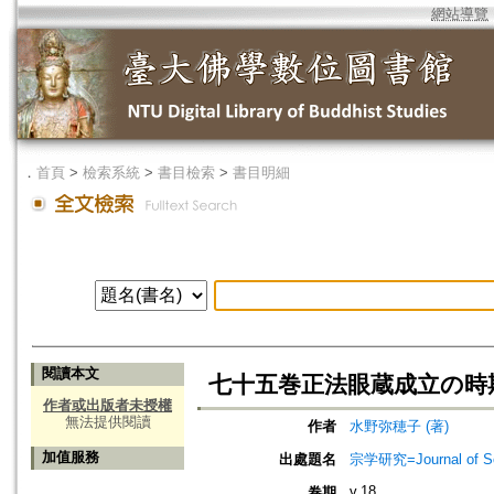
網站導覽
．
首頁
>
檢索系統
>
書目檢索
>
書目明細
閱讀本文
七十五巻正法眼蔵成立の時
作者或出版者未授權
無法提供閱讀
作者
水野弥穂子 (著)
加值服務
出處題名
宗学研究=Journal of Sot
v.18
卷期