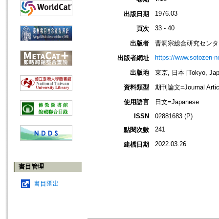
1976.03
出版日期
33 - 40
頁次
出版者
曹洞宗総合研究センタ
https://www.sotozen-ne
出版者網址
出版地
東京, 日本 [Tokyo, Jap
資料類型
期刊論文=Journal Artic
使用語言
日文=Japanese
ISSN
02881683 (P)
241
點閱次數
2022.03.26
建檔日期
書目管理
書目匯出