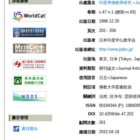
加值服務
出處題名
印度學佛教學研究 =Journal 
卷期
v.47 n.1 (總號=n.93)
1998.12.20
出版日期
202 - 206
頁次
出版者
日本印度学仏教学会
http://www.jaibs.jp/
出版者網址
出版地
東京, 日本 [Tokyo, Jap
資料類型
期刊論文=Journal Artic
使用語言
日文=Japanese
附註項
佛教大学図書館員
關鍵詞
法然; 欣浄寺; 霊跡巡
ISSN
00194344 (P); 1884005
DOI
10.4259/ibk.47.202
書目管理
261
點閱次數
書目匯出
2022.04.19
建檔日期