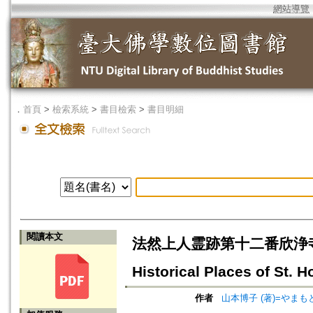
網站導覽
．
首頁
>
檢索系統
>
書目檢索
>
書目明細
閱讀本文
法然上人霊跡第十二番欣浄寺について=T
Historical Places of St. 
作者
山本博子 (著)=やまもと