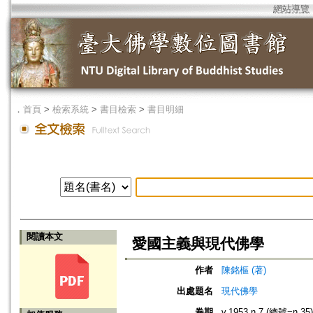
網站導覽
．
首頁
>
檢索系統
>
書目檢索
>
書目明細
閱讀本文
愛國主義與現代佛學
作者
陳銘樞 (著)
出處題名
現代佛學
卷期
v.1953 n.7 (總號=n.35)