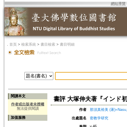
網站導覽
．
首頁
>
檢索系統
>
書目檢索
>
書目明細
閱讀本文
書評 大塚伸夫著『インド
作者或出版者未授權
無法提供閱讀
作者
那須真裕美 (著)=Nasu, M
加值服務
出處題名
密教学研究
v.46
卷期