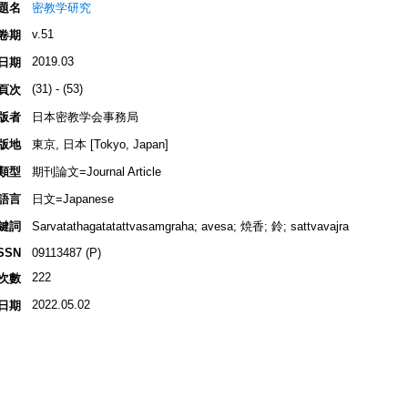
題名
密教学研究
v.51
卷期
2019.03
日期
(31) - (53)
頁次
版者
日本密教学会事務局
版地
東京, 日本 [Tokyo, Japan]
類型
期刊論文=Journal Article
語言
日文=Japanese
鍵詞
Sarvatathagatatattvasamgraha; avesa; 焼香; 鈴; sattvavajra
SSN
09113487 (P)
222
次數
2022.05.02
日期