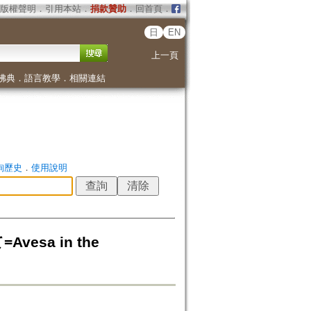
版權聲明
．
引用本站
．
捐款贊助
．
回首頁
．
日
EN
上一頁
佛典
．
語言教學
．
相關連結
詢歷史
．
使用說明
Avesa in the