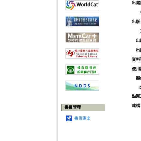
出處
出版
出
出
資料
使用
關
I
點閱
建檔
書目管理
書目匯出