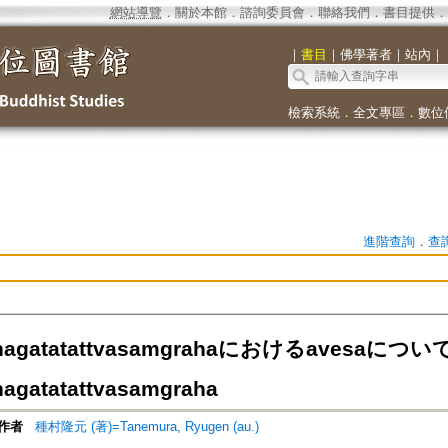
網站導覽
．
關於本館
．
諮詢委員會
．
聯絡我們
．
書目提供
．
｜
書目
｜
佛學著者
｜
站內
｜
檢索系統
．
全文專區
．
數位
進階查詢
．
查
thagatatattvasamgrahaにおけるavesaについて=
hagatatattvasamgraha
作者
種村隆元 (著)=Tanemura, Ryugen (au.)