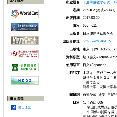
加值服務
出處題名
印度學佛教學研究 =Journal 
卷期
v.65 n.2 (總號=n.141)
2017.03.20
出版日期
605 - 611
頁次
出版者
日本印度学仏教学会
http://www.jaibs.jp/
出版者網址
出版地
東京, 日本 [Tokyo, Jap
資料類型
期刊論文=Journal Artic
使用語言
日文=Japanese
附註項
本稿は、平成二十八年
題番号１６Ｋ２１４９
一部である
龍谷大学・花園大学非
關鍵詞
自誓受戒; 通受; 三聚羯
書目管理
目次
はじめに 605
一 叡山円戒思想と俊芿 
書目匯出
二 中国僧の賛同を得る
三 帰国後の俊芿と南都