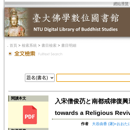
網站導覽
．
首頁
>
檢索系統
>
書目檢索
>
書目明細
閱讀本文
入宋僧俊芿と南都戒律復興運動=Shun
towards a Religious Revi
作者
大谷由香 (著)=おおたにゆ