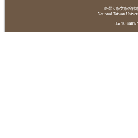
臺灣大學
文學院佛
National Taiwan Universi
doi:10.6681