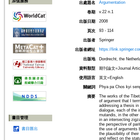
加值服務
Argumentation
出處題名
v.22 n.1
卷期
2008
出版日期
93 - 114
頁次
Springer
出版者
https://link.springer.c
出版者網址
出版地
Dordrecht, the Net
資料類型
期刊論文=Journal Artic
使用語言
英文=English
Phya pa Chos kyi seng 
關鍵詞
The works of the Tibe
摘要
of argument that I term
addressing a thesis in
dialogue, each of the i
mutandis, in the other
書目管理
in an intersecting zig
the perspective of pari
書目匯出
the use of arguments b
the plausibility of th
and reflect on the sta