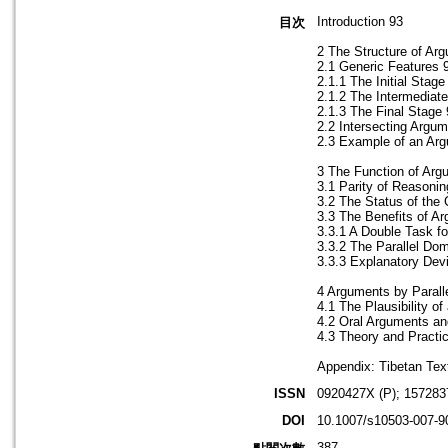
Introduction 93
目次
2 The Structure of Arg
2.1 Generic Features 
2.1.1 The Initial Stage
2.1.2 The Intermediat
2.1.3 The Final Stage
2.2 Intersecting Argu
2.3 Example of an Arg
3 The Function of Arg
3.1 Parity of Reasoni
3.2 The Status of the
3.3 The Benefits of Ar
3.3.1 A Double Task f
3.3.2 The Parallel Do
3.3.3 Explanatory Dev
4 Arguments by Parall
4.1 The Plausibility o
4.2 Oral Arguments an
4.3 Theory and Practi
Appendix: Tibetan Tex
ISSN
0920427X (P); 157283
DOI
10.1007/s10503-007-9
387