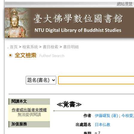
網站導覽
．
首頁
>
檢索系統
>
書目檢索
>
書目明細
閱讀本文
≪覚書≫
作者或出版者未授權
無法提供閱讀
作者
伊藤曙覧 (著)
;
今枝愛真
加值服務
出處題名
日本仏教
n.7
卷期