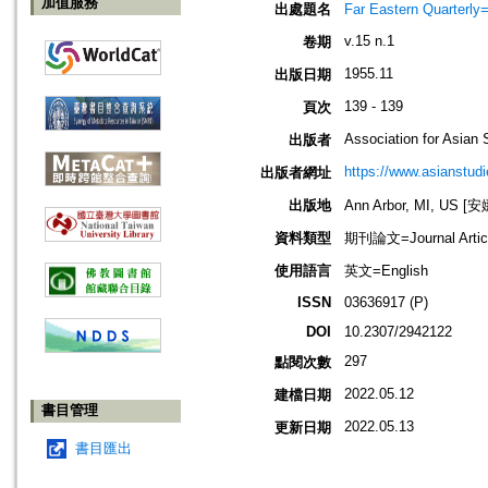
加值服務
出處題名
Far Eastern Quarte
v.15 n.1
卷期
1955.11
出版日期
139 - 139
頁次
Association for Asian 
出版者
https://www.asianstudi
出版者網址
出版地
Ann Arbor, MI, US
資料類型
期刊論文=Journal Artic
使用語言
英文=English
ISSN
03636917 (P)
DOI
10.2307/2942122
297
點閱次數
2022.05.12
建檔日期
書目管理
2022.05.13
更新日期
書目匯出