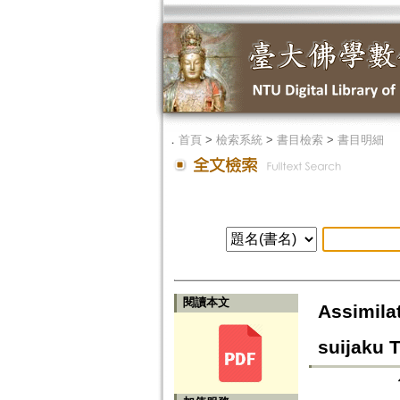
．
首頁
>
檢索系統
>
書目檢索
>
書目明細
閱讀本文
Assimilat
suijaku 