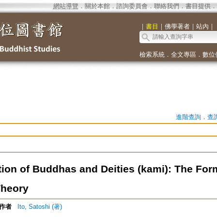
網站導覽
．
關於本館
．
諮詢委員會
．
聯絡我們
．
書目提供
．
｜
書目
｜
佛學著者
｜
站內
｜
檢索系統
．
全文專區
．
數位
進階查詢
．
查
ion of Buddhas and Deities (kami): The Form
Theory
作者
Ito, Satoshi (著)