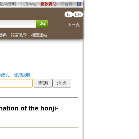
版權聲明
．
引用本站
．
捐款贊助
．
回首頁
．
日
EN
上一頁
佛典
．
語言教學
．
相關連結
詢歷史
．
使用說明
ation of the honji-