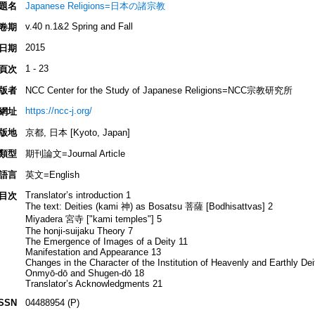
題名
Japanese Religions=日本の諸宗教
v.40 n.1&2 Spring and Fall
卷期
2015
日期
1 - 23
頁次
版者
NCC Center for the Study of Japanese Religions=NCC宗教研究所
https://ncc-j.org/
網址
版地
京都, 日本 [Kyoto, Japan]
類型
期刊論文=Journal Article
語言
英文=English
Translator’s introduction 1
目次
The text: Deities (kami 神) as Bosatsu 菩薩 [Bodhisattvas] 2
Miyadera 宮寺 ["kami temples"] 5
The honji-suijaku Theory 7
The Emergence of Images of a Deity 11
Manifestation and Appearance 13
Changes in the Character of the Institution of Heavenly and Earthly Dei
Onmyō-dō and Shugen-dō 18
Translator’s Acknowledgments 21
ISSN
04488954 (P)