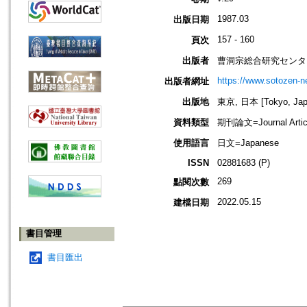
1987.03
出版日期
157 - 160
頁次
出版者
曹洞宗総合研究センタ
https://www.sotozen-ne
出版者網址
出版地
東京, 日本 [Tokyo, Jap
資料類型
期刊論文=Journal Artic
使用語言
日文=Japanese
ISSN
02881683 (P)
269
點閱次數
2022.05.15
建檔日期
書目管理
書目匯出