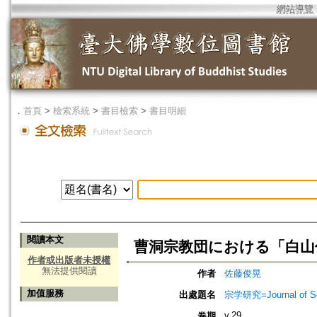
網站導覽
．
首頁
>
檢索系統
>
書目檢索
>
書目明細
閱讀本文
曹洞宗教団における「白山
作者或出版者未授權
無法提供閱讀
作者
佐藤俊晃
加值服務
出處題名
宗学研究=Journal of Sot
v.29
卷期