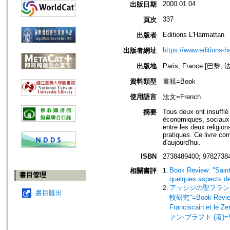
2000.01.04
出版日期
337
頁次
Editions L'Harmattan
出版者
https://www.editions-h
出版者網址
出版地
Paris, France [巴黎, 
資料類型
書籍=Book
使用語言
法文=French
Tous deux ont insufflé
摘要
économiques, sociaux e
entre les deux religion
pratiques. Ce livre co
d'aujourd'hui.
ISBN
2738489400; 9782738
Book Review: "Saint 
相關書評
書目管理
quelques aspects de
アッシジの聖フラン
書目匯出
較研究"=Book Review: 
Franciscain et le Z
ァン‧ブラフト (著)=Van 