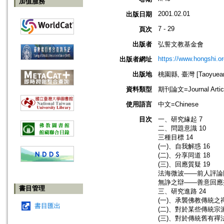
加值服務
2001.02.01
出版日期
7 - 29
頁次
出版者
弘誓文教基金會
https://www.hongshi.or
出版者網址
出版地
桃園縣, 臺灣 [Taoyuean 
資料類型
期刊論文=Journal Artic
使用語言
中文=Chinese
目次
一、研究緣起 7
二、問題意識 10
三種目標 14
(一)、自我解惑 16
(二)、分享同道 18
(三)、回應質疑 19
法海微波——前人評論回
無諍之辯——善意回應批
書目管理
三、研究進路 24
(一)、承襲佛教傳統之
書目匯出
(二)、對於某些傳統宗
(三)、對於傳統舊有禪