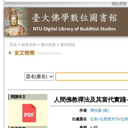
網站導覽
．
首頁
>
檢索系統
>
書目檢索
>
書目明細
閱讀本文
人間佛教禪法及其當代實踐
作者
釋性廣 (著)
出處題名
弘誓=弘誓雙月刊=弘
n.49
卷期