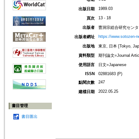
1989.03
出版日期
13 - 18
頁次
出版者
曹洞宗総合研究センタ
https://www.sotozen-ne
出版者網址
出版地
東京, 日本 [Tokyo, Jap
資料類型
期刊論文=Journal Artic
使用語言
日文=Japanese
ISSN
02881683 (P)
247
點閱次數
2022.05.25
建檔日期
書目管理
書目匯出