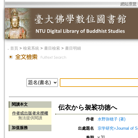
網站導覽
．
首頁
>
檢索系統
>
書目檢索
>
書目明細
閱讀本文
伝衣から袈裟功徳へ
作者或出版者未授權
無法提供閱讀
作者
水野弥穂子 (著)
加值服務
出處題名
宗学研究=Journal of Sot
v.31
卷期