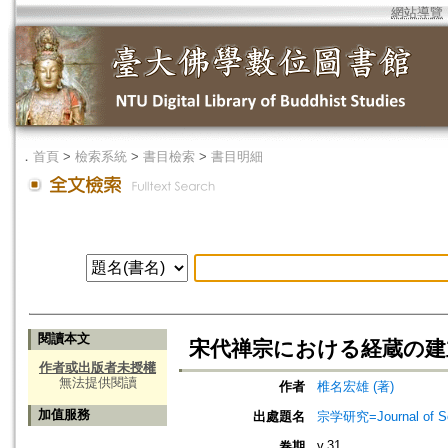
網站導覽
．
首頁
>
檢索系統
>
書目檢索
>
書目明細
閱讀本文
宋代禅宗における経蔵の建
作者或出版者未授權
無法提供閱讀
作者
椎名宏雄 (著)
加值服務
出處題名
宗学研究=Journal of Sot
v.31
卷期