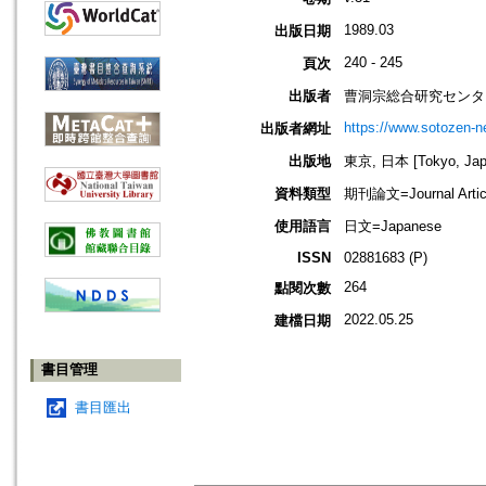
1989.03
出版日期
240 - 245
頁次
出版者
曹洞宗総合研究センタ
https://www.sotozen-ne
出版者網址
出版地
東京, 日本 [Tokyo, Jap
資料類型
期刊論文=Journal Artic
使用語言
日文=Japanese
ISSN
02881683 (P)
264
點閱次數
2022.05.25
建檔日期
書目管理
書目匯出