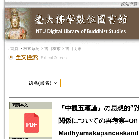
網站導覽
．
首頁
>
檢索系統
>
書目檢索
>
書目明細
閱讀本文
『中観五蘊論』の思想的背
関係についての再考察=On the 
Madhyamakapancaskandhak