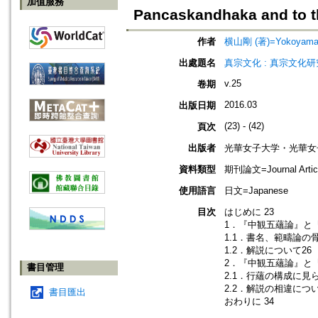
加值服務
Pancaskandhaka and to t
作者
横山剛 (著)=Yokoyama, 
出處題名
真宗文化 : 真宗文化
v.25
卷期
2016.03
出版日期
(23) - (42)
頁次
出版者
光華女子大学・光華女
資料類型
期刊論文=Journal Artic
使用語言
日文=Japanese
目次
はじめに 23
1．『中観五蘊論』と『
1.1．書名、範疇論の
1.2．解説について26
2．『中観五蘊論』と
書目管理
2.1．行蘊の構成に見
2.2．解説の相違につい
書目匯出
おわりに 34