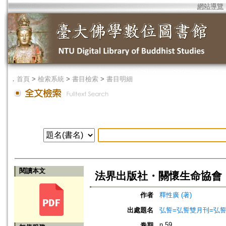
網站導覽
．
首頁
>
檢索系統
>
書目檢索
>
書目明細
閱讀本文
法界出版社・關懷生命協會
作者
釋性廣 (著)
出處題名
弘誓=弘誓雙月刊=弘
n.59
卷期