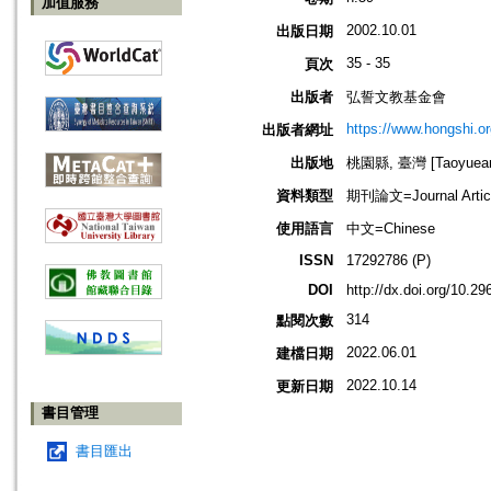
加值服務
2002.10.01
出版日期
35 - 35
頁次
出版者
弘誓文教基金會
https://www.hongshi.or
出版者網址
出版地
桃園縣, 臺灣 [Taoyuean 
資料類型
期刊論文=Journal Artic
使用語言
中文=Chinese
ISSN
17292786 (P)
DOI
http://dx.doi.org/10.
314
點閱次數
2022.06.01
建檔日期
2022.10.14
更新日期
書目管理
書目匯出