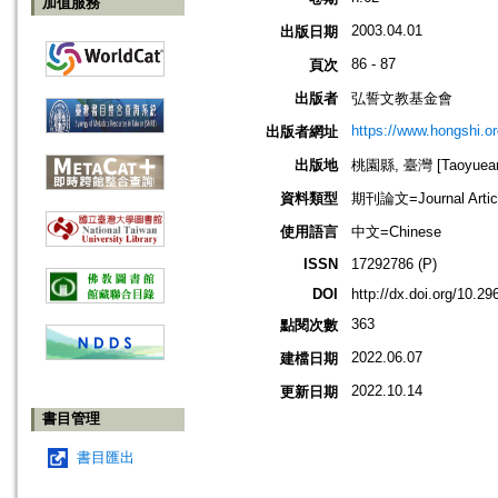
加值服務
2003.04.01
出版日期
86 - 87
頁次
出版者
弘誓文教基金會
https://www.hongshi.or
出版者網址
出版地
桃園縣, 臺灣 [Taoyuean 
資料類型
期刊論文=Journal Artic
使用語言
中文=Chinese
ISSN
17292786 (P)
DOI
http://dx.doi.org/10.
363
點閱次數
2022.06.07
建檔日期
2022.10.14
更新日期
書目管理
書目匯出