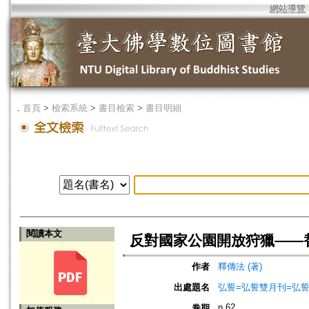
網站導覽
．
首頁
>
檢索系統
>
書目檢索
>
書目明細
閱讀本文
反對國家公園開放狩獵——
作者
釋傳法 (著)
出處題名
弘誓=弘誓雙月刊=弘
n.62
卷期