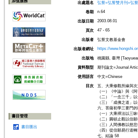
加值服務
出處題名
弘誓=弘誓雙月刊=弘
n.64
卷期
2003.08.01
出版日期
47 - 65
頁次
出版者
弘誓文教基金會
https://www.hongshi.or
出版者網址
出版地
桃園縣, 臺灣 [Taoyuean 
資料類型
期刊論文=Journal Artic
使用語言
中文=Chinese
目次
五、大乘修觀所緣與次第
（一）《中論》與《阿
（二）「一念三千」以修
（三）「成佛之道」以修
六、菩薩初學三要門的取
（一）大乘禪法以三昧行
書目管理
（二）圓頓止觀以信願行
（三）人間佛教以慈悲行
書目匯出
（四）從信願易行道轉進
七、結論 58