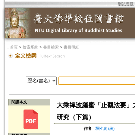
網站導覽
．
首頁
>
檢索系統
>
書目檢索
>
書目明細
閱讀本文
大乘禪波羅蜜「止觀法要」
研究（下篇）
作者
釋性廣 (著)