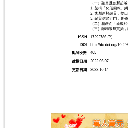
（一）融貫且創新超越的
1. 架構「化儀四教」
2. 寓創新於融貫，提
3. 融貫信願行門，創修
（二）精嚴而「新義如舊
（三）離精嚴無貫攝，離
ISSN
17292786 (P)
DOI
http://dx.doi.org/10.
405
點閱次數
2022.06.07
建檔日期
2022.10.14
更新日期