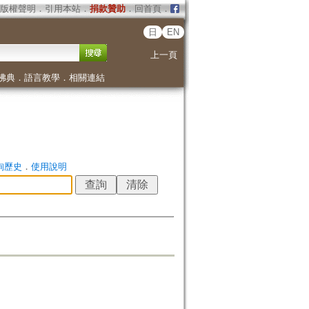
版權聲明
．
引用本站
．
捐款贊助
．
回首頁
．
日
EN
上一頁
佛典
．
語言教學
．
相關連結
詢歷史
．
使用說明