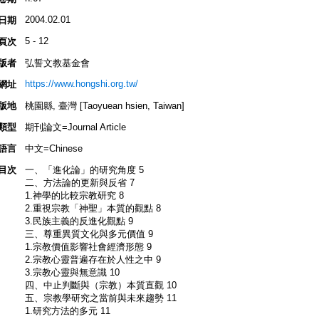
2004.02.01
日期
5 - 12
頁次
版者
弘誓文教基金會
https://www.hongshi.org.tw/
網址
版地
桃園縣, 臺灣 [Taoyuean hsien, Taiwan]
類型
期刊論文=Journal Article
語言
中文=Chinese
目次
一、「進化論」的研究角度 5
二、方法論的更新與反省 7
1.神學的比較宗教研究 8
2.重視宗教「神聖」本質的觀點 8
3.民族主義的反進化觀點 9
三、尊重異質文化與多元價值 9
1.宗教價值影響社會經濟形態 9
2.宗教心靈普遍存在於人性之中 9
3.宗教心靈與無意識 10
四、中止判斷與（宗教）本質直觀 10
五、宗教學研究之當前與未來趨勢 11
1.研究方法的多元 11