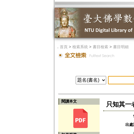
．
首頁
>
檢索系統
>
書目檢索
>
書目明細
閱讀本文
只知其一
出處