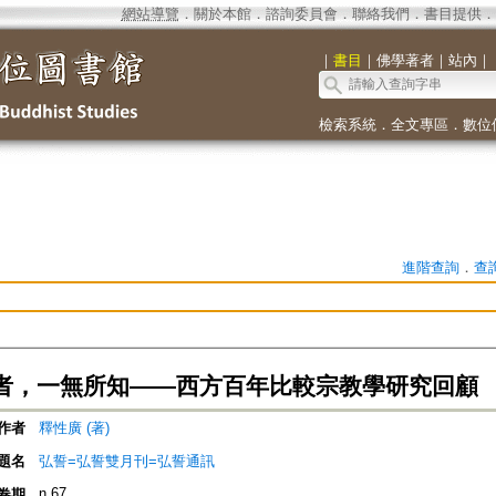
網站導覽
．
關於本館
．
諮詢委員會
．
聯絡我們
．
書目提供
．
｜
書目
｜
佛學著者
｜
站內
｜
檢索系統
．
全文專區
．
數位
進階查詢
．
查
者，一無所知——西方百年比較宗教學研究回顧
作者
釋性廣 (著)
題名
弘誓=弘誓雙月刊=弘誓通訊
n.67
卷期