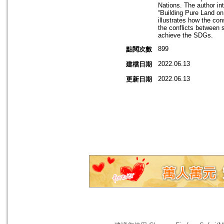
Nations. The author in
“Building Pure Land on
illustrates how the co
the conflicts between s
achieve the SDGs.
899
點閱次數
2022.06.13
建檔日期
2022.06.13
更新日期