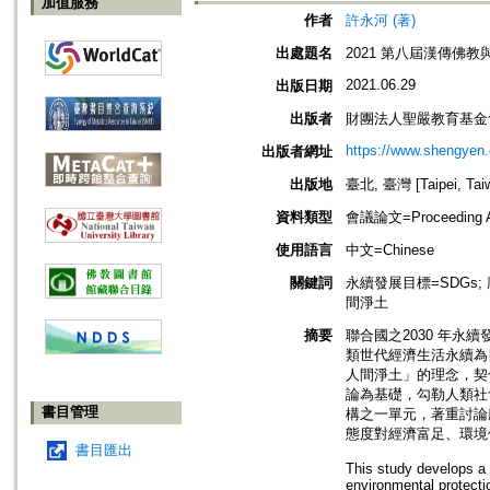
加值服務
作者
許永河 (著)
出處題名
2021 第八屆漢傳佛
2021.06.29
出版日期
出版者
財團法人聖嚴教育基金
https://www.shengyen.
出版者網址
出版地
臺北, 臺灣 [Taipei, Tai
資料類型
會議論文=Proceeding Ar
使用語言
中文=Chinese
關鍵詞
永續發展目標=SDGs; 廠商行為=
間淨土
摘要
聯合國之2030 年永續發
類世代經濟生活永續為
人間淨土」的理念，契
論為基礎，勾勒人類社
書目管理
構之一單元，著重討論
態度對經濟富足、環境
書目匯出
This study develops a 
environmental protecti