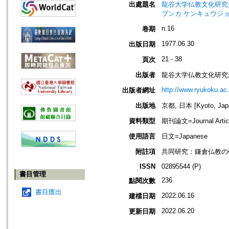
出處題名
龍谷大学仏教文化研究所紀要=Bull
ブンカ ケンキュウジョ
n.16
卷期
1977.06.30
出版日期
21 - 38
頁次
出版者
龍谷大学仏教文化研究
http://www.ryukoku.ac.
出版者網址
出版地
京都, 日本 [Kyoto, Jap
資料類型
期刊論文=Journal Artic
使用語言
日文=Japanese
附註項
共同研究：鎌倉仏教の
ISSN
02895544 (P)
書目管理
236
點閱次數
書目匯出
2022.06.16
建檔日期
2022.06.20
更新日期