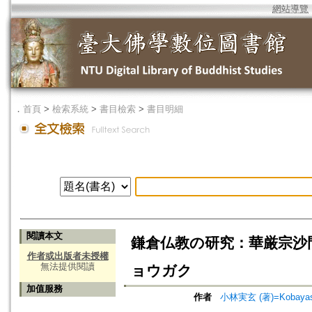
網站導覽
．
首頁
>
檢索系統
>
書目檢索
>
書目明細
閱讀本文
鎌倉仏教の研究：華厳宗沙門
作者或出版者未授權
無法提供閱讀
ョウガク
加值服務
作者
小林実玄 (著)=Kobayashi,