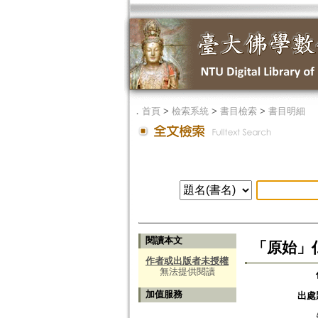
．
首頁
>
檢索系統
>
書目檢索
>
書目明細
閱讀本文
「原始」仏
作者或出版者未授權
無法提供閱讀
加值服務
出處