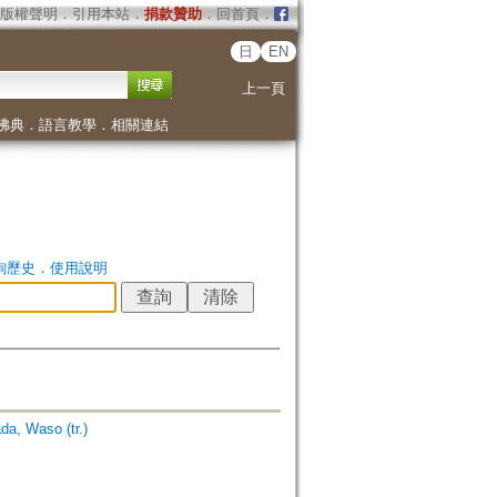
版權聲明
．
引用本站
．
捐款贊助
．
回首頁
．
日
EN
上一頁
佛典
．
語言教學
．
相關連結
詢歷史
．
使用說明
, Waso (tr.)