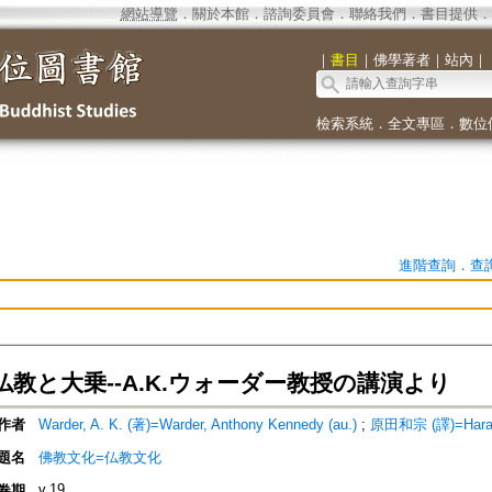
網站導覽
．
關於本館
．
諮詢委員會
．
聯絡我們
．
書目提供
．
｜
書目
｜
佛學著者
｜
站內
｜
檢索系統
．
全文專區
．
數位
進階查詢
．
查
教と大乗--A.K.ウォーダー教授の講演より
作者
Warder, A. K. (著)=Warder, Anthony Kennedy (au.)
;
原田和宗 (譯)=Harada
題名
佛教文化=仏教文化
v.19
卷期