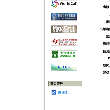
出版
出
出版者
出
資料
使用
I
點閱
建檔
書目管理
書目匯出