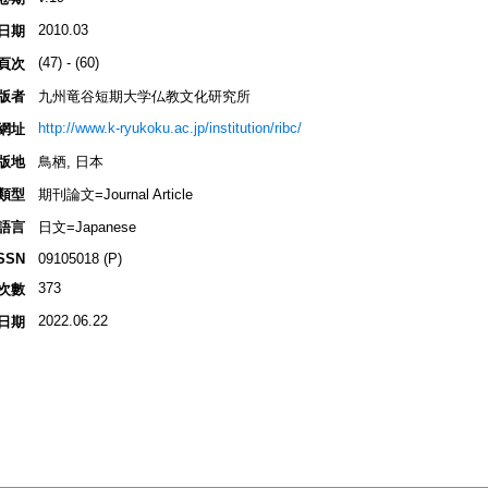
2010.03
日期
(47) - (60)
頁次
版者
九州竜谷短期大学仏教文化研究所
http://www.k-ryukoku.ac.jp/institution/ribc/
網址
版地
鳥栖, 日本
類型
期刊論文=Journal Article
語言
日文=Japanese
SSN
09105018 (P)
373
次數
2022.06.22
日期