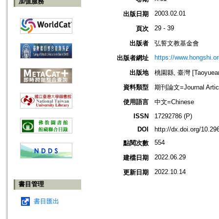
加值服務
2003.02.01
出版日期
29 - 39
頁次
出版者
弘誓文教基金會
https://www.hongshi.or
出版者網址
出版地
桃園縣, 臺灣 [Taoyuean 
資料類型
期刊論文=Journal Artic
使用語言
中文=Chinese
ISSN
17292786 (P)
DOI
http://dx.doi.org/10.
554
點閱次數
2022.06.29
建檔日期
2022.10.14
更新日期
書目管理
書目匯出