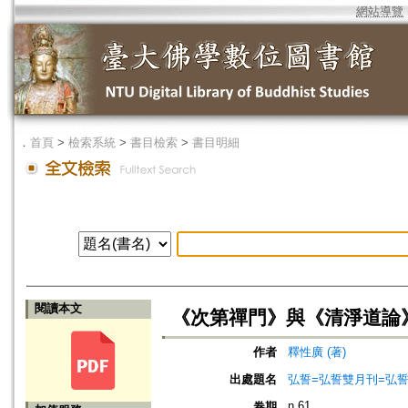
網站導覽
．
首頁
>
檢索系統
>
書目檢索
>
書目明細
閱讀本文
《次第禪門》與《清淨道論
作者
釋性廣 (著)
出處題名
弘誓=弘誓雙月刊=弘
n.61
卷期