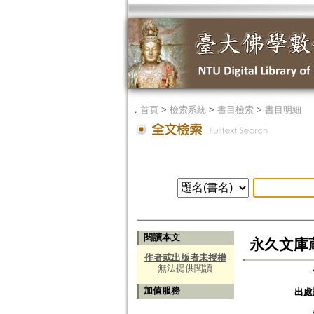
．
首頁
>
檢索系統
>
書目檢索
>
書目明細
閱讀本文
永久文庫
作者或出版者未授權
無法提供閱讀
加值服務
出處