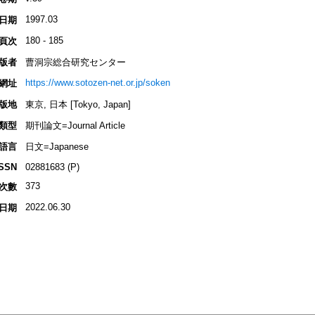
1997.03
日期
180 - 185
頁次
版者
曹洞宗総合研究センター
https://www.sotozen-net.or.jp/soken
網址
版地
東京, 日本 [Tokyo, Japan]
類型
期刊論文=Journal Article
語言
日文=Japanese
ISSN
02881683 (P)
373
次數
2022.06.30
日期