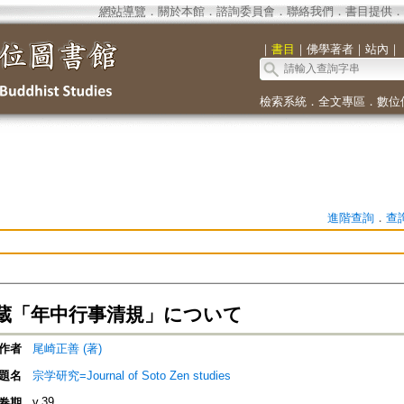
網站導覽
．
關於本館
．
諮詢委員會
．
聯絡我們
．
書目提供
．
｜
書目
｜
佛學著者
｜
站內
｜
檢索系統
．
全文專區
．
數位
進階查詢
．
查
蔵「年中行事清規」について
作者
尾崎正善 (著)
題名
宗学研究=Journal of Soto Zen studies
v.39
卷期