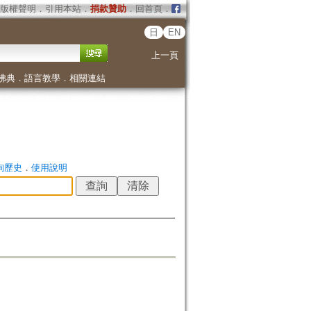
版權聲明
．
引用本站
．
捐款贊助
．
回首頁
．
日
EN
上一頁
佛典
．
語言教學
．
相關連結
詢歷史
．
使用說明