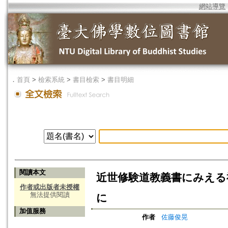
網站導覽
．
首頁
>
檢索系統
>
書目檢索
>
書目明細
閱讀本文
近世修験道教義書にみえる
作者或出版者未授權
無法提供閱讀
に
加值服務
作者
佐藤俊晃