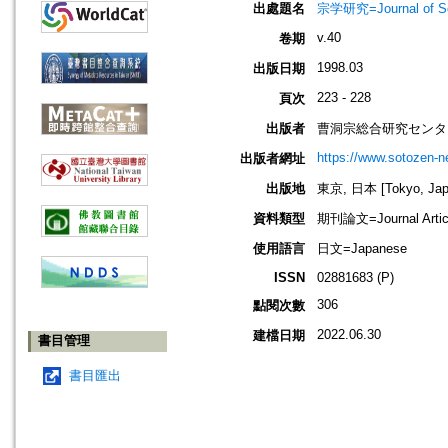
出處題名
宗学研究=Journal of Sot
v.40
卷期
1998.03
出版日期
223 - 228
頁次
出版者
曹洞宗総合研究センタ
https://www.sotozen-ne
出版者網址
出版地
東京, 日本 [Tokyo, Jap
資料類型
期刊論文=Journal Artic
使用語言
日文=Japanese
ISSN
02881683 (P)
306
點閱次數
2022.06.30
建檔日期
書目管理
書目匯出