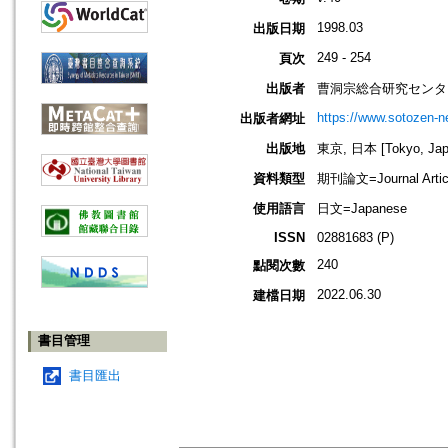
1998.03
出版日期
249 - 254
頁次
出版者
曹洞宗総合研究センタ
https://www.sotozen-ne
出版者網址
出版地
東京, 日本 [Tokyo, Jap
資料類型
期刊論文=Journal Artic
使用語言
日文=Japanese
ISSN
02881683 (P)
240
點閱次數
2022.06.30
建檔日期
書目管理
書目匯出