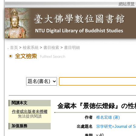
網站導覽
．
首頁
>
檢索系統
>
書目檢索
>
書目明細
閱讀本文
金蔵本『景徳伝燈録』の性
作者或出版者未授權
無法提供閱讀
作者
椎名宏雄 (著)
加值服務
出處題名
宗学研究=Journal of Sot
v.40
卷期