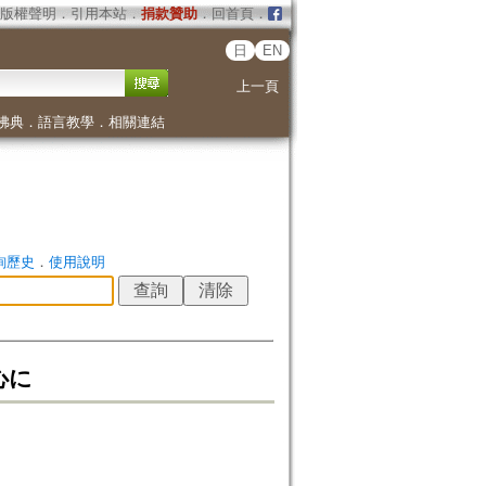
版權聲明
．
引用本站
．
捐款贊助
．
回首頁
．
日
EN
上一頁
佛典
．
語言教學
．
相關連結
詢歷史
．
使用說明
心に