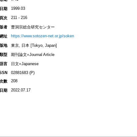
1999.03
日期
211 - 216
頁次
版者
曹洞宗総合研究センター
https://www.sotozen-net.or.jp/soken
網址
版地
東京, 日本 [Tokyo, Japan]
類型
期刊論文=Journal Article
語言
日文=Japanese
ISSN
02881683 (P)
208
次數
2022.07.17
日期