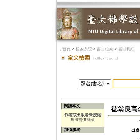
．
首頁
>
檢索系統
>
書目檢索
>
書目明細
閱讀本文
徳翁良高
作者或出版者未授權
無法提供閱讀
加值服務
出處