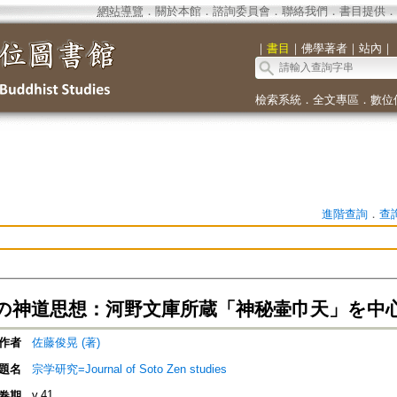
網站導覽
．
關於本館
．
諮詢委員會
．
聯絡我們
．
書目提供
．
｜
書目
｜
佛學著者
｜
站內
｜
檢索系統
．
全文專區
．
數位
進階查詢
．
查
の神道思想：河野文庫所蔵「神秘壷巾天」を中
作者
佐藤俊晃 (著)
題名
宗学研究=Journal of Soto Zen studies
v.41
卷期