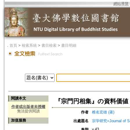
網站導覽
．
首頁
>
檢索系統
>
書目檢索
>
書目明細
閱讀本文
『宗門円相集』の資料価値
作者或出版者未授權
無法提供閱讀
作者
椎名宏雄 (著)
加值服務
出處題名
宗学研究=Journal of Sot
v.43
卷期