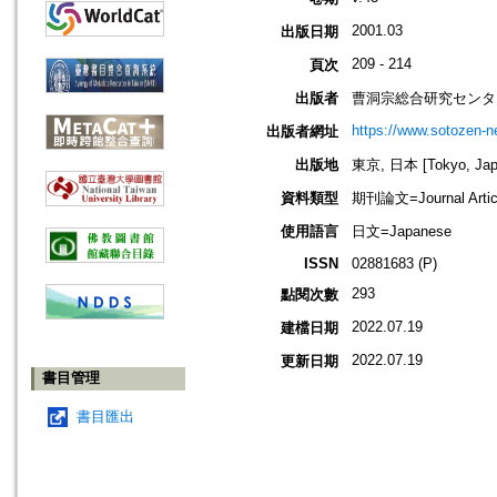
2001.03
出版日期
209 - 214
頁次
出版者
曹洞宗総合研究センタ
https://www.sotozen-ne
出版者網址
出版地
東京, 日本 [Tokyo, Jap
資料類型
期刊論文=Journal Artic
使用語言
日文=Japanese
ISSN
02881683 (P)
293
點閱次數
2022.07.19
建檔日期
2022.07.19
更新日期
書目管理
書目匯出