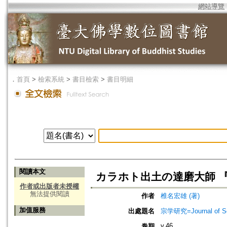
網站導覽
．
首頁
>
檢索系統
>
書目檢索
>
書目明細
閱讀本文
カラホト出土の達磨大師 
作者或出版者未授權
無法提供閱讀
作者
椎名宏雄 (著)
加值服務
出處題名
宗学研究=Journal of Sot
v.46
卷期