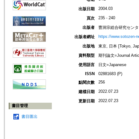
2004.03
出版日期
235 - 240
頁次
出版者
曹洞宗総合研究センタ
https://www.sotozen-ne
出版者網址
出版地
東京, 日本 [Tokyo, Jap
資料類型
期刊論文=Journal Artic
使用語言
日文=Japanese
ISSN
02881683 (P)
256
點閱次數
2022.07.23
建檔日期
2022.07.23
更新日期
書目管理
書目匯出