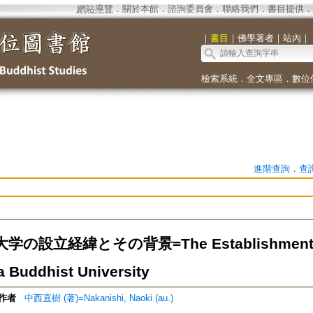
網站導覽
．
關於本館
．
諮詢委員會
．
聯絡我們
．
書目提供
．
｜
書目
｜
佛學著者
｜
站內
｜
檢索系統
．
全文專區
．
數位
進階查詢
．
查
の設立経緯とその背景=The Establishment an
 Buddhist University
作者
中西直樹 (著)=Nakanishi, Naoki (au.)