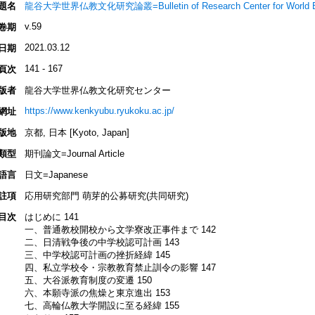
題名
龍谷大学世界仏教文化研究論叢=Bulletin of Research Center for World Buddh
v.59
卷期
2021.03.12
日期
141 - 167
頁次
版者
龍谷大学世界仏教文化研究センター
https://www.kenkyubu.ryukoku.ac.jp/
網址
版地
京都, 日本 [Kyoto, Japan]
類型
期刊論文=Journal Article
語言
日文=Japanese
註項
応用研究部門 萌芽的公募研究(共同研究)
目次
はじめに 141
一、普通教校開校から文学寮改正事件まで 142
二、日清戦争後の中学校認可計画 143
三、中学校認可計画の挫折経緯 145
四、私立学校令・宗教教育禁止訓令の影響 147
五、大谷派教育制度の変遷 150
六、本願寺派の焦燥と東京進出 153
七、高輪仏教大学開設に至る経緯 155