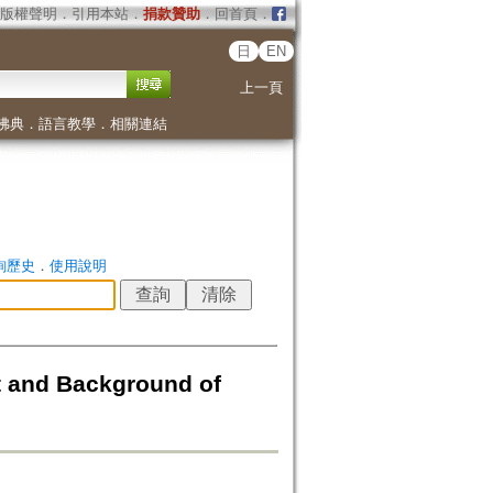
版權聲明
．
引用本站
．
捐款贊助
．
回首頁
．
日
EN
上一頁
佛典
．
語言教學
．
相關連結
詢歷史
．
使用說明
d Background of