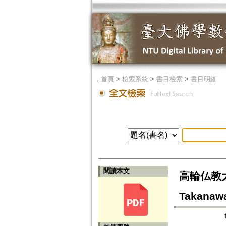
．
首頁
>
檢索系統
>
書目檢索
>
書目明細
閱讀本文
高輪仏教大学
Takanawa