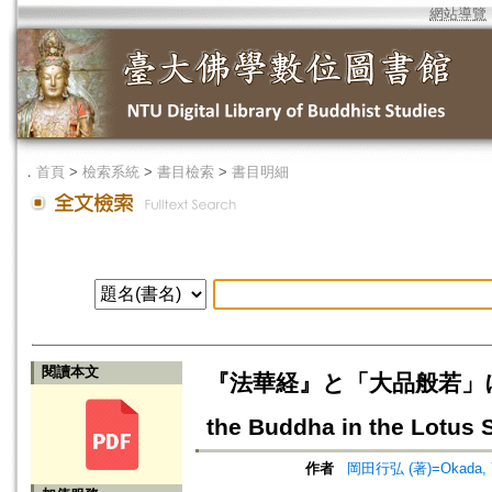
網站導覽
．
首頁
>
檢索系統
>
書目檢索
>
書目明細
閱讀本文
『法華経』と「大品般若」における
the Buddha in the Lotus 
作者
岡田行弘 (著)=Okada, Yuk