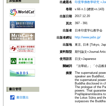
加值服務
出處題名
印度學佛教學研究 =Journal 
卷期
v.66 n.1 (總號=n.143)
2017.12.20
出版日期
397 - 391
頁次
出版者
日本印度学仏教学会
http://www.jaibs.jp/
出版者網址
出版地
東京, 日本 [Tokyo, Jap
資料類型
期刊論文=Journal Artic
使用語言
日文=Japanese
關鍵詞
『法華経』; 「小品般若
The supernatural power
摘要
speaker are Buddhist, 
the supernatural power
Buddha disclosed in cha
The prologue of the Pa
書目管理
powers. That guarantee
Prajñāpāramitāsūtra to 
書目匯出
the Lotus Sūtra and th
surpasses the Buddha o