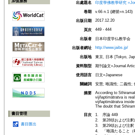
加值服務
出處題名
印度學佛教學研究 =Journal 
卷期
v.66 n.1 (總號=n.143)
2017.12.20
出版日期
449 - 444
頁次
出版者
日本印度学仏教学会
http://www.jaibs.jp/
出版者網址
出版地
東京, 日本 [Tokyo, Jap
資料類型
期刊論文=Journal Artic
使用語言
日文=Japanese
關鍵詞
安慧; 唯識性; 二義性;
According to Sthiramat
摘要
vijñaptimātratva is rea
vijñaptimātratva inside 
The doubt that Sthira­m
書目管理
目次
1. 序論 449
2. 第28頌および注釈
書目匯出
3. 第29頌および注釈 
4. 「唯識たること（