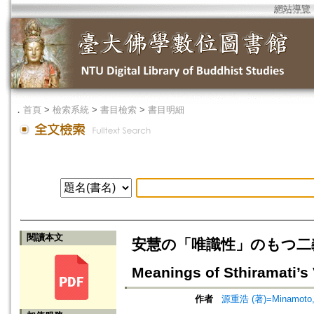
網站導覽
．
首頁
>
檢索系統
>
書目檢索
>
書目明細
閱讀本文
安慧の「唯識性」のもつ二義
Meanings of Sthiramati’s
作者
源重浩 (著)=Minamoto, 