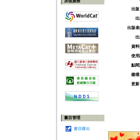
加值服務
出版
出
出版者
出
資料
使用
點閱
建檔
更新
書目管理
書目匯出