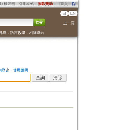
版權聲明
．
引用本站
．
捐款贊助
．
回首頁
．
日
EN
上一頁
佛典
．
語言教學
．
相關連結
詢歷史
．
使用說明