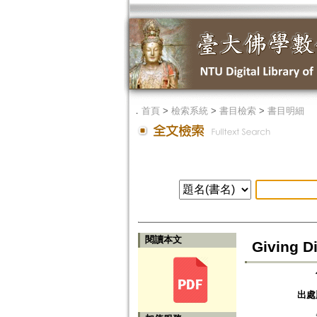
．
首頁
>
檢索系統
>
書目檢索
>
書目明細
閱讀本文
Giving Di
出處