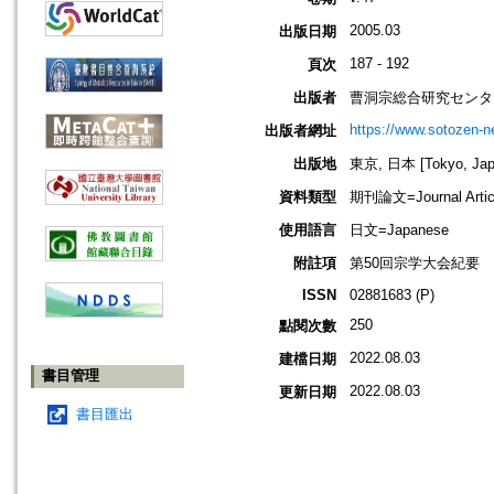
2005.03
出版日期
187 - 192
頁次
出版者
曹洞宗総合研究センタ
https://www.sotozen-ne
出版者網址
出版地
東京, 日本 [Tokyo, Jap
資料類型
期刊論文=Journal Artic
使用語言
日文=Japanese
附註項
第50回宗学大会紀要
ISSN
02881683 (P)
250
點閱次數
2022.08.03
建檔日期
書目管理
2022.08.03
更新日期
書目匯出