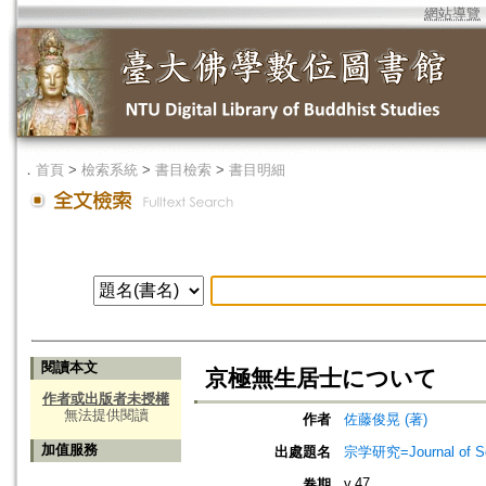
網站導覽
．
首頁
>
檢索系統
>
書目檢索
>
書目明細
閱讀本文
京極無生居士について
作者或出版者未授權
無法提供閱讀
作者
佐藤俊晃 (著)
加值服務
出處題名
宗学研究=Journal of Sot
v.47
卷期