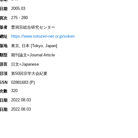
2005.03
日期
275 - 280
頁次
版者
曹洞宗総合研究センター
https://www.sotozen-net.or.jp/soken
網址
版地
東京, 日本 [Tokyo, Japan]
類型
期刊論文=Journal Article
語言
日文=Japanese
註項
第50回宗学大会紀要
ISSN
02881683 (P)
320
次數
2022.08.03
日期
2022.08.03
日期