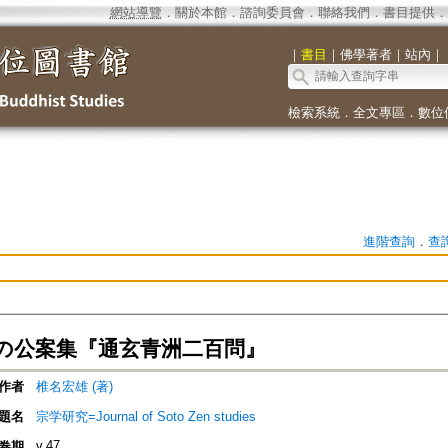
網站導覽
．
關於本館
．
諮詢委員會
．
聯絡我們
．
書目提供
．
｜
書目
｜
佛學著者
｜
站內
｜
檢索系統
．
全文專區
．
數位
進階查詢
．
查
の公案集『通玄青洲二百問』
作者
椎名宏雄 (著)
題名
宗学研究=Journal of Soto Zen studies
v.47
卷期