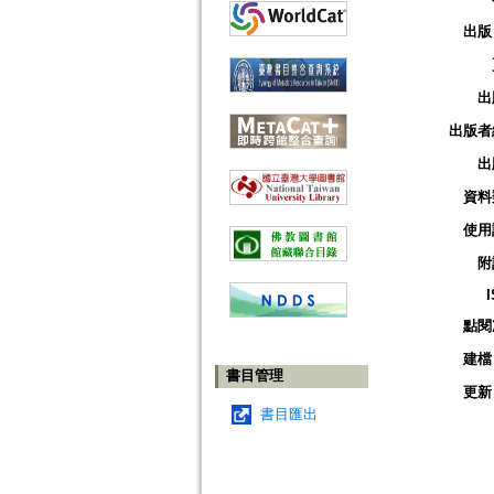
出版
出
出版者
出
資料
使用
附
點閱
建檔
書目管理
更新
書目匯出