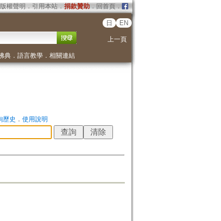
版權聲明
．
引用本站
．
捐款贊助
．
回首頁
．
日
EN
上一頁
佛典
．
語言教學
．
相關連結
詢歷史
．
使用說明