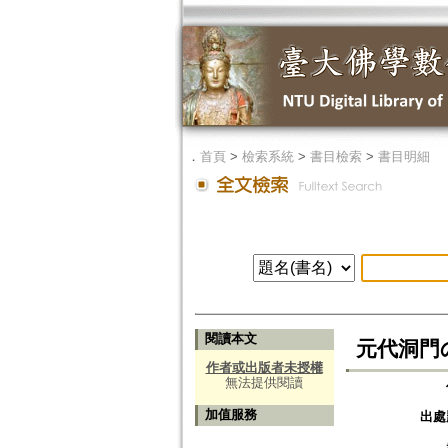
．
首頁
>
檢索系統
>
書目檢索
>
書目明細
閱讀本文
元代洞門
作者或出版者未授權
無法提供閱讀
加值服務
出處