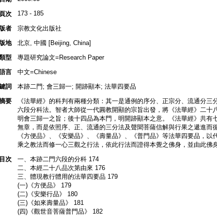
173 - 185
頁次
版者
宗教文化出版社
版地
北京, 中國 [Beijing, China]
類型
專題研究論文=Research Paper
語言
中文=Chinese
鍵詞
本跡二門; 會三歸一; 開跡顯本; 法華四要品
摘要
《法華經》的科判有兩種分類：其一是通例的序分、正宗分、流通分三
六段分科法。智者大師從一代圓教開顯的宗旨出發，將《法華經》二十
明會三歸一之旨；後十四品為本門，明開跡顯本之意。《法華經》共有
無章，而是依照序、正、流通的三分法及聲聞菩薩信解與行果之遞進而
《方便品》、《安樂品》、《壽量品》、《普門品》等法華四要品，以
乘之教法而修一心三觀之行法，依此行法而證得本覺之佛身，並由此佛
目次
一、本跡二門六段的分科 174
二、本經二十八品次第由來 176
三、體現教行體用的法華四要品 179
(一)《方便品》 179
(二)《安樂行品》 180
(三)《如來壽量品》 181
(四)《觀世音菩薩普門品》 182