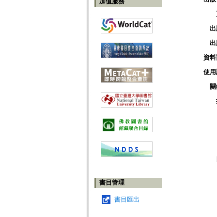
加值服務
出
出
資料
使用
關
書目管理
書目匯出