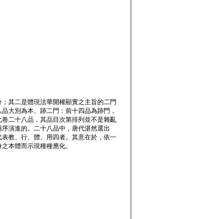
分；其二是體現法華開權顯實之主旨的二門
八品大別為本、跡二門：前十四品為跡門，
七卷二十八品，其品目次第排列並不是雜亂
循序演進的。二十八品中，唐代湛然選出
代表教、行、體、用四者。其意在於，依一
身之本體而示現種種應化。