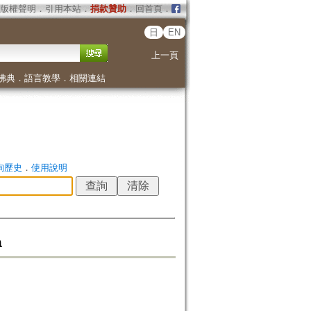
版權聲明
．
引用本站
．
捐款贊助
．
回首頁
．
日
EN
上一頁
佛典
．
語言教學
．
相關連結
詢歷史
．
使用說明
a