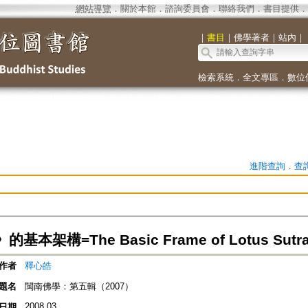
網站導覽
．
關於本館
．
諮詢委員會
．
聯絡我們
．
書目提供
．
｜
書目
｜
佛學著者
｜
站內
｜
檢索系統
．
全文專區
．
數位
進階查詢
．
查
基本架構=The Basic Frame of Lotus Sutr
作者
釋心皓
題名
閩南佛學：第五輯（2007）
2008.03
日期