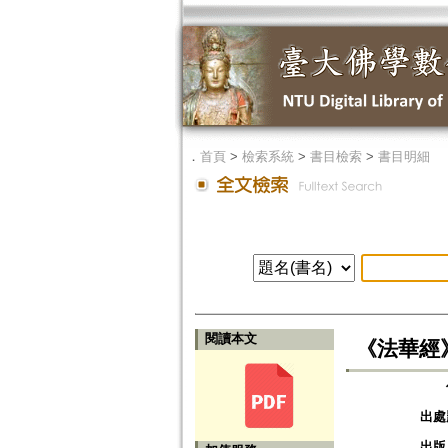
．
首頁
>
檢索系統
>
書目檢索
>
書目明細
閱讀本文
《法華經》的
出處
出版