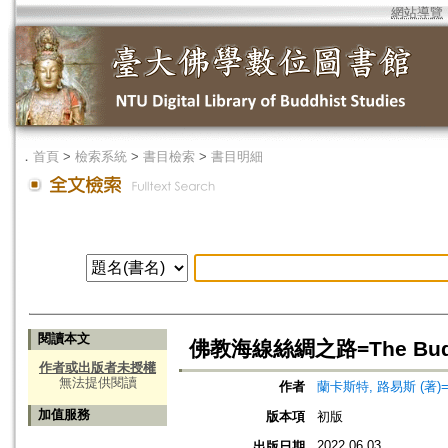
網站導覽
．
首頁
>
檢索系統
>
書目檢索
>
書目明細
閱讀本文
佛教海線絲綢之路=The Buddhis
作者或出版者未授權
無法提供閱讀
作者
蘭卡斯特, 路易斯 (著)=Lanc
加值服務
版本項
初版
2022.06.03
出版日期