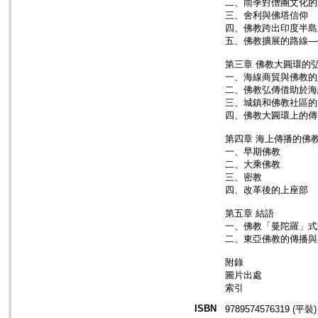
二、雨季對僧團文化的
三、舍利與佛塔信仰
四、佛教跨出印度半島
五、佛教擴展的路線—
第三章 佛教大圓環的
一、海線商貿與佛教的
二、佛教弘傳借助於海
三、城鎮和佛教社區的
四、佛教大圓環上的傳
第四章 海上傳播的佛
一、早期佛教
二、大乘佛教
三、密教
四、改革後的上座部
第五章 結語
一、佛教「曼陀羅」式
二、東亞佛教的傳播與
附錄
圖片出處
索引
ISBN
9789574576319 (平裝)