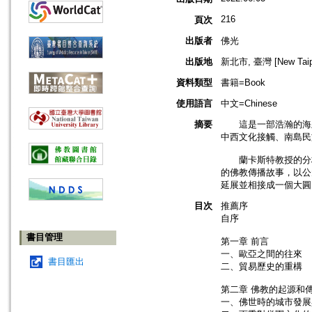
216
頁次
出版者
佛光
出版地
新北市, 臺灣 [New Taipei
資料類型
書籍=Book
使用語言
中文=Chinese
摘要
這是一部浩瀚的海上
中西文化接觸、南島民
蘭卡斯特教授的分析
的佛教傳播故事，以公
延展並相接成一個大圓
目次
推薦序
自序
書目管理
第一章 前言
一、歐亞之間的往來
書目匯出
二、貿易歷史的重構
第二章 佛教的起源和
一、佛世時的城市發展