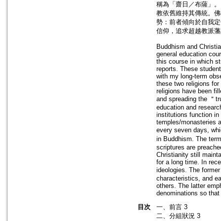
稱為「齋日／布薩」。
教依舊維持其傳統。佛
勢：前者傾向於自我定
信仰，追求超越教派藩
Buddhism and Christian
general education cour
this course in which s
reports. These student
with my long-term obse
these two religions fo
religions have been fil
and spreading the ＂trut
education and research.
institutions function 
temples/monasteries an
every seven days, wh
in Buddhism. The term
scriptures are preach
Christianity still main
for a long time. In re
ideologies. The former
characteristics, and ea
others. The latter emph
denominations so that 
目次
一、前言 3
二、分組狀況 3